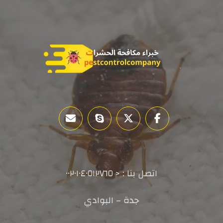
اتصل بنا : < ٠٠٢٠١٠٤٠٥١٢٧٦٥
جدة – البوادي