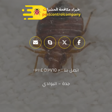
اتصل بنا : < ٠٠٢٠١٠٤٠٥١٢٧٦٥
جدة – البوادي