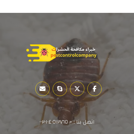
اتصل بنا : < ٠٠٢٠١٠٤٠٥١٢٧٦٥