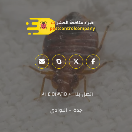
اتصل بنا : < ٠٠٢٠١٠٤٠٥١٢٧٦٥
جدة – البوادي