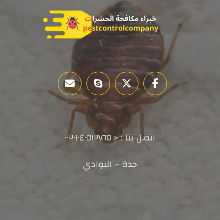
اتصل بنا : < ٠٠٢٠١٠٤٠٥١٢٧٦٥
جدة – البوادي