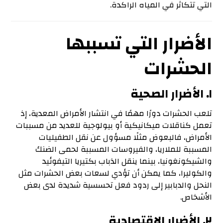
التي تتكاثر في المياه الراكدة.
الأضرار التي تسببها
الحشرات
١. الأضرار الصحية
تلعب الحشرات دورًا مهمًا في انتشار الأمراض المعدية، إذ
تعمل كناقلات ميكانيكية أو بيولوجية للعديد من مسببات
الأمراض، فالبعوض مثلًا مسؤول عن نقل الطفيليات
المسببة للملاريا، والفيروسات المسببة لحمى الضنك
والشيكونغونيا، بينما ينقل الذباب بكتيريا التيفوئيد
والكوليرا، كما يمكن أن تؤدي لسعات بعض الحشرات مثل
النحل والدبابير إلى ردود فعل تحسسية شديدة لدى بعض
الأشخاص.
٢. الأضرار الاقتصادية