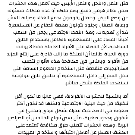
مثل النمل والنحل والنمل الأبيض، حيث تعمل هذه الحشرات
ضمن نظام هرمي دقيق يضم ملكة أو عدة ملكات مسئولة
عن وضع البيض، وعمال يقومون بجمع الغذاء وصيانة العش
ورعاية الصغار، وجنود يتولون مهمة الدفاع عن المستعمرة
ضد أي تهديدات، وهذا النمط الاجتماعي يجعل من الصعب
أحيانًا القضاء على المستعمرة بالكامل باستخدام الطرق
السطحية، لأن القضاء على الأفراد العاملة فقط لا يوقف
دورة الحياة طالما أن الملكة ما زالت قادرة على إنتاج المزيد
من الأفراد، وبالتالي فإن مكافحة هذه الأنواع تتطلب
استراتيجيات متقدمة مثل استخدام الطعوم السامة التي
تنقل السم إلى داخل المستعمرة أو تطبيق طرق بيولوجية
تستهدف الملكة بشكل مباشر.
أما بالنسبة للحشرات الانفرادية، فهي غالبًا ما تكون أقل
تنظيمًا من حيث البنية الاجتماعية ولكنها قد تكون أكثر
صعوبة في الرصد، حيث تتحرك بشكل فردي وتختبئ في
شقوق وجحور صغيرة، مثل بعض أنواع الخنافس أو الصراصير
البرية، وهذه الحشرات تتطلب طرق مكافحة تعتمد على
الكشف المبكر عن أماكن اختبائها واستخدام المبيدات