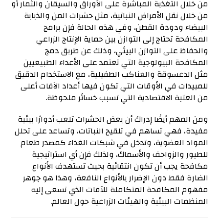
من خلال التغذية المباشرة على الأوراق والسيقان والثمار أو
من خلال نقل الأمراض النباتية، مثل حشرات المن والذبابة
البيضاء ودودة القطن، وفي هذه الحالة فإن برامج
المكافحة تحتاج إلى التوازن بين حماية الإنتاج الزراعي
والحفاظ على التوازن البيئي، وذلك عن طريق دمج
المكافحة البيولوجية التي تعتمد على الأعداء الطبيعيين
مثل الدعسوقة والعناكب الطفيلية، مع الاستخدام الدقيق
للمبيدات في الأوقات التي تكون فيها أعداد الآفات أعلى
من العتبة الاقتصادية التي تسبب خسائر ملحوظة.
ومن المهم أيضًا إدراك أن بعض الحشرات تلعب أدوارًا بيئية
مفيدة، فهي تساهم في تلقيح النباتات، وتساعد على تحلل
المواد العضوية، وتدخل في شبكات الغذاء كمصدر طعام
للطيور والزواحف والأسماك، ولذلك فإن أي استراتيجية
مكافحة يجب أن تكون انتقائية بحيث تستهدف الأنواع
الضارة فقط دون الإضرار بالأنواع النافعة، وهذا هو جوهر
مفهوم المكافحة المتكاملة للآفات الذي تسعى إليه
المنظمات البيئية والهيئات الزراعية حول العالم.