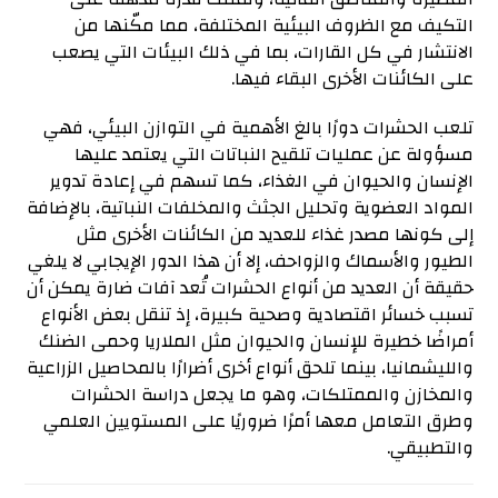
التكيف مع الظروف البيئية المختلفة، مما مكّنها من
الانتشار في كل القارات، بما في ذلك البيئات التي يصعب
على الكائنات الأخرى البقاء فيها.
تلعب الحشرات دورًا بالغ الأهمية في التوازن البيئي، فهي
مسؤولة عن عمليات تلقيح النباتات التي يعتمد عليها
الإنسان والحيوان في الغذاء، كما تسهم في إعادة تدوير
المواد العضوية وتحليل الجثث والمخلفات النباتية، بالإضافة
إلى كونها مصدر غذاء للعديد من الكائنات الأخرى مثل
الطيور والأسماك والزواحف، إلا أن هذا الدور الإيجابي لا يلغي
حقيقة أن العديد من أنواع الحشرات تُعد آفات ضارة يمكن أن
تسبب خسائر اقتصادية وصحية كبيرة، إذ تنقل بعض الأنواع
أمراضًا خطيرة للإنسان والحيوان مثل الملاريا وحمى الضنك
والليشمانيا، بينما تلحق أنواع أخرى أضرارًا بالمحاصيل الزراعية
والمخازن والممتلكات، وهو ما يجعل دراسة الحشرات
وطرق التعامل معها أمرًا ضروريًا على المستويين العلمي
والتطبيقي.