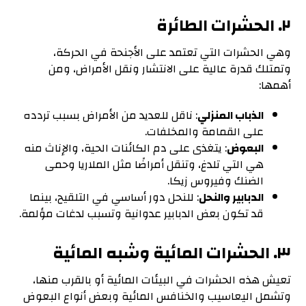
٢. الحشرات الطائرة
وهي الحشرات التي تعتمد على الأجنحة في الحركة،
وتمتلك قدرة عالية على الانتشار ونقل الأمراض، ومن
أهمها:
الذباب المنزلي
: ناقل للعديد من الأمراض بسبب تردده
على القمامة والمخلفات.
البعوض
: يتغذى على دم الكائنات الحية، والإناث منه
هي التي تلدغ، وتنقل أمراضًا مثل الملاريا وحمى
الضنك وفيروس زيكا.
الدبابير والنحل
: للنحل دور أساسي في التلقيح، بينما
قد تكون بعض الدبابير عدوانية وتسبب لدغات مؤلمة.
٣. الحشرات المائية وشبه المائية
تعيش هذه الحشرات في البيئات المائية أو بالقرب منها،
وتشمل اليعاسيب والخنافس المائية وبعض أنواع البعوض