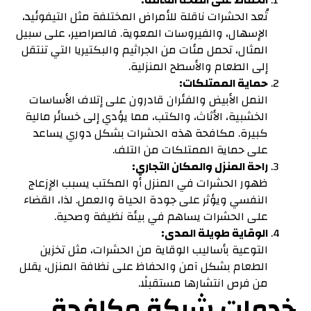
الحفاظ على الصحة العامة:
تُعد الحشرات ناقلة للأمراض المختلفة مثل التيفوئيد،
الإسهال، والفيروسات المعوية. فالصراصير، على سبيل
المثال، تحمل مئات من الجراثيم والبكتيريا التي تنتقل
إلى الطعام والأسطح المنزلية.
حماية الممتلكات:
النمل الأبيض والفئران قادرون على إتلاف الأساسات
الخشبية، الأثاث، والكتب، مما يؤدي إلى خسائر مالية
كبيرة. مكافحة هذه الحشرات بشكل دوري يساعد
على حماية الممتلكات من التلف.
راحة المنزل والمكان التجاري:
ظهور الحشرات في المنزل أو المكتب يسبب الإزعاج
النفسي ويؤثر على جودة الحياة والعمل. لذا، القضاء
على الحشرات يساهم في بيئة نظيفة وصحية.
الوقاية طويلة المدى:
التوعية بأساليب الوقاية من الحشرات، مثل تخزين
الطعام بشكل آمن والحفاظ على نظافة المنزل، يقلل
من فرص انتشارها مستقبلًا.
خدمات شركة مكافحة