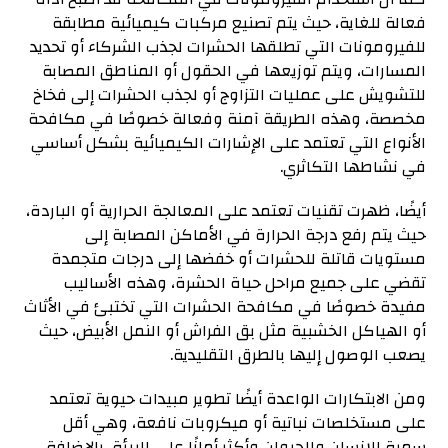
فعالة للغاية، حيث يتم تصنيع مركبات كيميائية مطابقة
للفيرومونات التي تطلقها الحشرات لجذب الشركاء أو تحديد
المسارات، ويتم توزيعها في الحقول أو المناطق المصابة
للتشويش على عمليات التزاوج أو لجذب الحشرات إلى فخاخ
مخصصة، وهذه الطريقة آمنة وفعالة خصوصًا في مكافحة
الأنواع التي تعتمد على الإشارات الكيميائية بشكل أساسي
في نشاطها التكاثري.
أيضًا، ظهرت تقنيات تعتمد على المعالجة الحرارية أو الباردة،
حيث يتم رفع درجة الحرارة في الأماكن المصابة إلى
مستويات قاتلة للحشرات أو خفضها إلى درجات متجمدة
تقضي على جميع مراحل حياة الحشرة، وهذه الأساليب
مفيدة خصوصًا في مكافحة الحشرات التي تختبئ في الأثاث
أو الهياكل الخشبية مثل بق الفراش أو النمل الأبيض، حيث
يصعب الوصول إليها بالطرق التقليدية.
ومن الابتكارات الواعدة أيضًا تطوير مبيدات حيوية تعتمد
على مستخلصات نباتية أو ميكروبات نافعة، وهي أقل
سمية للإنسان والحيوان وأكثر أمانًا على البيئة، بالإضافة