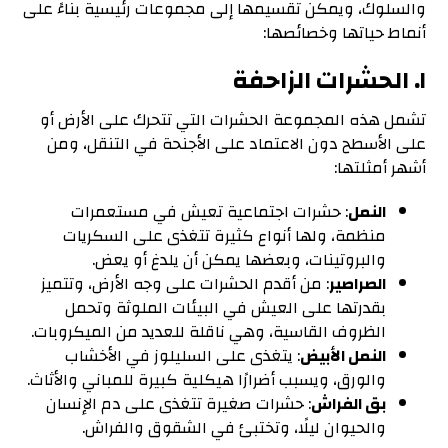
والسلوك، ويمكن تقسيمها إلى مجموعات رئيسية بناءً على
أنماط حياتها وخصائصها:
١. الحشرات الزاحفة
تشمل هذه المجموعة الحشرات التي تتحرك على الأرض أو
على الأسطح دون الاعتماد على الأجنحة في التنقل، ومن
أشهر أمثلتها:
النمل
: حشرات اجتماعية تعيش في مستعمرات
منظمة، ولها أنواع كثيرة تتغذى على السكريات
والبروتينات، وبعضها يمكن أن يلدغ أو يعض.
الصراصير
: من أقدم الحشرات على وجه الأرض، وتتميز
بقدرتها على العيش في البيئات الملوثة وتحمل
الظروف القاسية، وهي ناقلة للعديد من الميكروبات.
النمل الأبيض
: يتغذى على السليلوز في الأخشاب
والورق، ويسبب أضرارًا هيكلية كبيرة للمباني والأثاث.
بق الفراش
: حشرات صغيرة تتغذى على دم الإنسان
والحيوان ليلًا، وتختبئ في الشقوق والفراش.