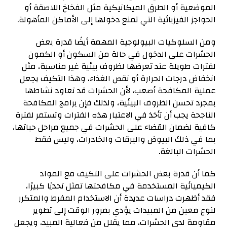
الموضعية أو الطرق الميكانيكية مثل الفخاخ اللاصقة أو
الحواجز الفيزيائية التي تمنع دخولها إلى الأماكن المأهولة.
ومن السلوكيات البيولوجية المهمة أيضًا قدرة بعض
الحشرات على الدخول في حالة من السكون أو الكمون
لفترات طويلة عند تعرضها لظروف بيئية غير مناسبة، مثل
انخفاض درجات الحرارة أو نقص الغذاء، وهذا التكيف يجعل
عملية المكافحة أصعب، لأن الحشرات قد تعاود نشاطها
بمجرد تحسن الظروف البيئية، ولذلك فإن برامج المكافحة
الناجحة يجب أن تأخذ في الاعتبار هذه الفترات وتستمر لفترة
كافية لضمان القضاء على الحشرات في جميع مراحل حياتها،
بما في ذلك البيوض واليرقات والخادرات، وليس فقط
الحشرات البالغة.
كما أن قدرة بعض الحشرات على التكيف مع المواد
الكيميائية المستخدمة في مكافحتها تمثل تحديًا كبيرًا،
فقد أظهرت دراسات عديدة أن الاستخدام المفرط والمتكرر
لنوع معين من المبيدات يؤدي بمرور الوقت إلى تطوير
مقاومة لدى الحشرات، مما يقلل من فعالية المبيد، ويجعل